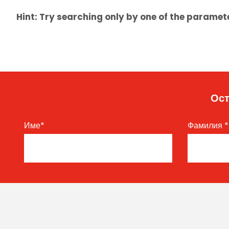
Hint: Try searching only by one of the paramet
Ост
Име
*
Фамилия
*