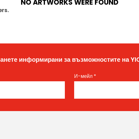
NO ARTWORKS WERE FOUND
ers.
анете информирани за възможностите на Y
И-мейл
*