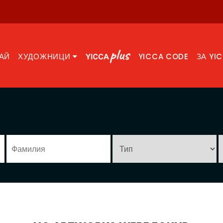
АЙ
ХУДОЖНИЦИ
YICCA CODE
ЗА YI