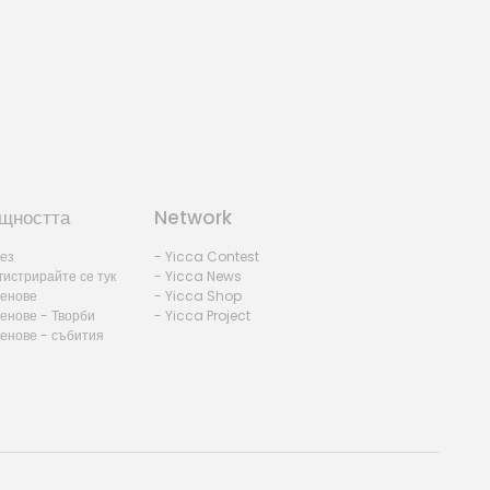
щността
Network
лез
- Yicca Contest
гистрирайте се тук
- Yicca News
ленове
- Yicca Shop
енове - Творби
- Yicca Project
ленове - събития