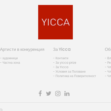
Артисти в конкуренция
За Yicca
Об
- художници
- Контакти
- В
- Частна зона
- За yicca prize
- Ре
- За Yicca
- Ч
- Условия за Ползване
- Чл
- Политика на Поверителност
- Ч
HO