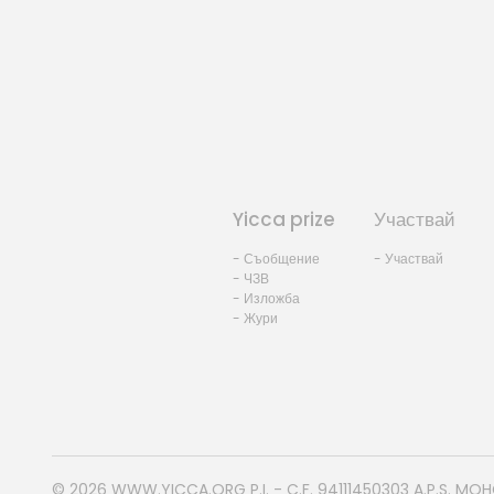
Yicca prize
Участвай
- Съобщение
- Участвай
- ЧЗВ
- Изложба
- Жури
© 2026
WWW.YICCA.ORG
P.I. - C.F. 94111450303 A.P.S. MO