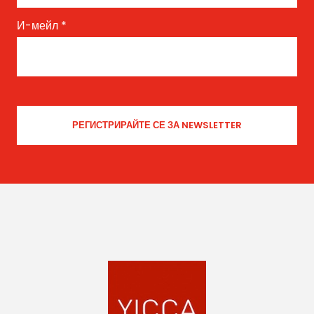
И-мейл
*