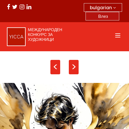
bulgarian
Влез
МЕЖДУНАРОДЕН
КОНКУРС ЗА
ХУДОЖНИЦИ
<
>