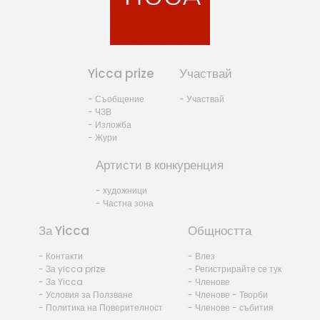
Yicca prize
Участвай
- Съобщение
- Участвай
- ЧЗВ
- Изложба
- Жури
Артисти в конкуренция
- художници
- Частна зона
За Yicca
Общността
- Контакти
- Влез
- За yicca prize
- Регистрирайте се тук
- За Yicca
- Членове
- Условия за Ползване
- Членове - Творби
- Политика на Поверителност
- Членове - събития