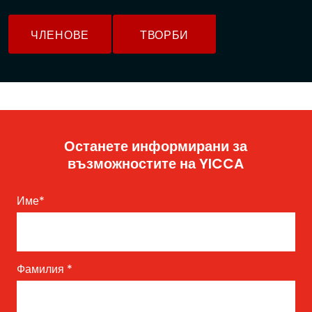
ЧЛЕНОВЕ
ТВОРБИ
Останете информирани за
възможностите на YICCA
Име
*
Фамилия
*