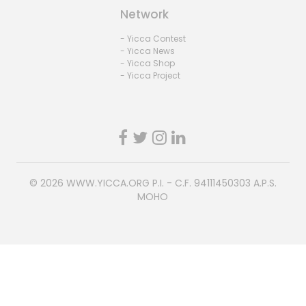
Network
- Yicca Contest
- Yicca News
- Yicca Shop
- Yicca Project
© 2026
WWW.YICCA.ORG
P.I. - C.F. 94111450303 A.P.S.
MOHO