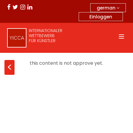
german
Einloggen
INTERNATIONALER
WETTBEWERB
FÜR KÜNSTLER
this content is not approve yet.
<