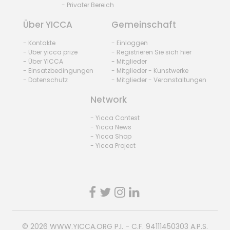
- Privater Bereich
Über YICCA
Gemeinschaft
- Kontakte
- Einloggen
- Über yicca prize
- Registrieren Sie sich hier
- Über YICCA
- Mitglieder
- Einsatzbedingungen
- Mitglieder - Kunstwerke
- Datenschutz
- Mitglieder - Veranstaltungen
Network
- Yicca Contest
- Yicca News
- Yicca Shop
- Yicca Project
© 2026
WWW.YICCA.ORG
P.I. - C.F. 94111450303 A.P.S.