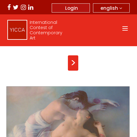
english
Login
International
Contest of
Contemporary
Art
>