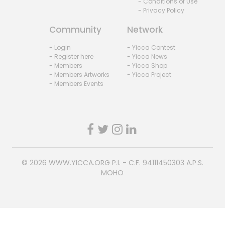
- Conditions of Use
- Privacy Policy
Community
Network
- Login
- Yicca Contest
- Register here
- Yicca News
- Members
- Yicca Shop
- Members Artworks
- Yicca Project
- Members Events
© 2026
WWW.YICCA.ORG
P.I. - C.F. 94111450303 A.P.S.
MOHO