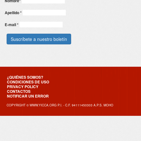
Nombre
*
Apellido
*
E-mail
*
¿QUIÉNES SOMOS?
CONDICIONES DE USO
PRIVACY POLICY
CONTACTOS
NOTIFICAR UN ERROR
COPYRIGHT © WWW.YICCA.ORG P.I. - C.F. 94111450303 A.P.S. MOHO