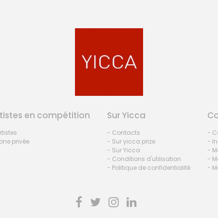
tistes en compétition
Sur Yicca
C
rtistes
- Contacts
- C
one privée
- Sur yicca prize
- I
- Sur Yicca
- M
- Conditions d'utilisation
- M
- Politique de confidentialité
- M