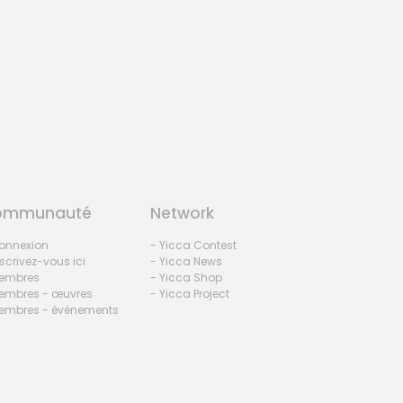
ommunauté
Network
onnexion
- Yicca Contest
nscrivez-vous ici
- Yicca News
embres
- Yicca Shop
embres - œuvres
- Yicca Project
embres - événements