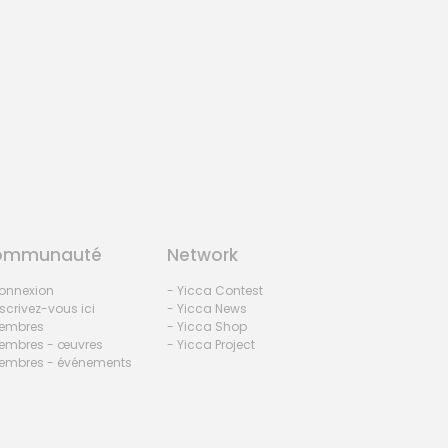
ommunauté
Network
onnexion
- Yicca Contest
nscrivez-vous ici
- Yicca News
embres
- Yicca Shop
embres - œuvres
- Yicca Project
embres - événements