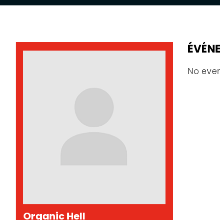
ÉVÉN
No eve
Organic Hell