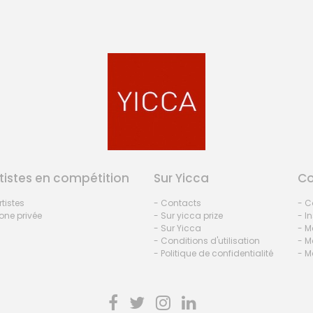
tistes en compétition
Sur Yicca
C
rtistes
- Contacts
- C
one privée
- Sur yicca prize
- I
- Sur Yicca
- M
- Conditions d'utilisation
- M
- Politique de confidentialité
- M