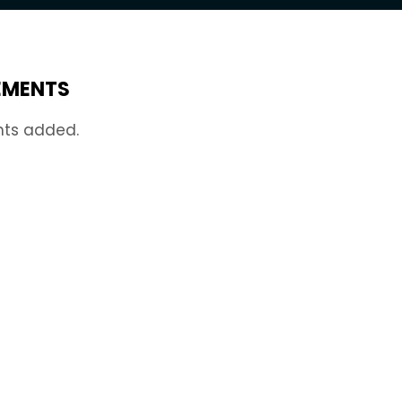
EMENTS
nts added.