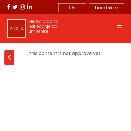
hrvatski
Ući
Međunarodno
natjecanje za
umjetnike
this content is not approve yet.
<