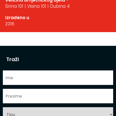
Veličina umjetničkog djela -
Širina 101 | Visina 101 | Dubina 4
Izrađeno u
2016
Traži