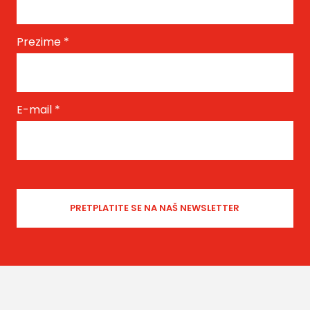
Prezime
*
E-mail
*