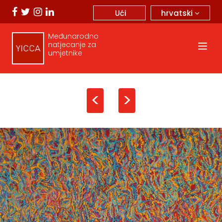
hrvatski
Ući
Međunarodno
natjecanje za
umjetnike
<
>