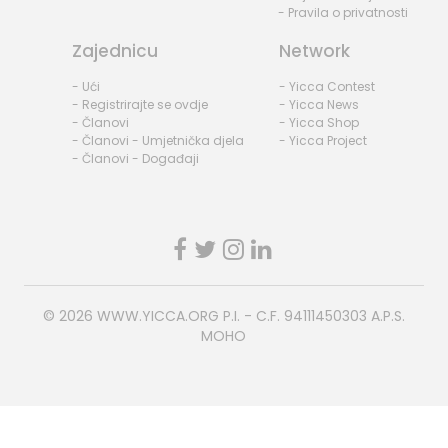
- Pravila o privatnosti
Zajednicu
Network
- Ući
- Yicca Contest
- Registrirajte se ovdje
- Yicca News
- Članovi
- Yicca Shop
- Članovi - Umjetnička djela
- Yicca Project
- Članovi - Događaji
© 2026
WWW.YICCA.ORG
P.I. - C.F. 94111450303 A.P.S.
MOHO