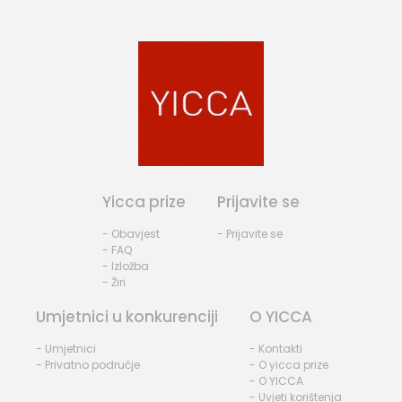
Yicca prize
Prijavite se
- Obavjest
- Prijavite se
- FAQ
- Izložba
- Žiri
Umjetnici u konkurenciji
O YICCA
- Umjetnici
- Kontakti
- Privatno područje
- O yicca prize
- O YICCA
- Uvjeti korištenja