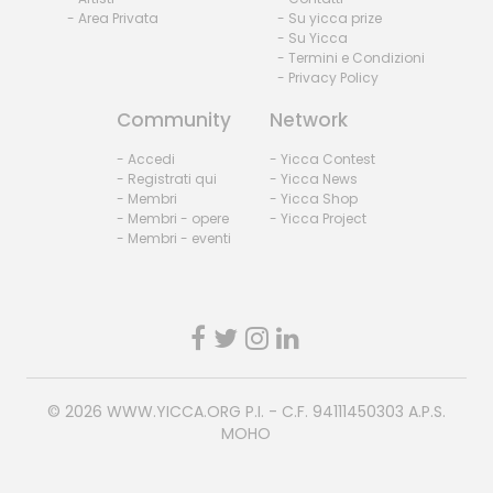
- Area Privata
- Su yicca prize
- Su Yicca
- Termini e Condizioni
- Privacy Policy
Community
Network
- Accedi
- Yicca Contest
- Registrati qui
- Yicca News
- Membri
- Yicca Shop
- Membri - opere
- Yicca Project
- Membri - eventi
© 2026
WWW.YICCA.ORG
P.I. - C.F. 94111450303 A.P.S.
MOHO