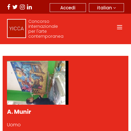
italian
Accedi
Concorso
internazionale
per l'arte
contemporanea
A. Munir
Uomo