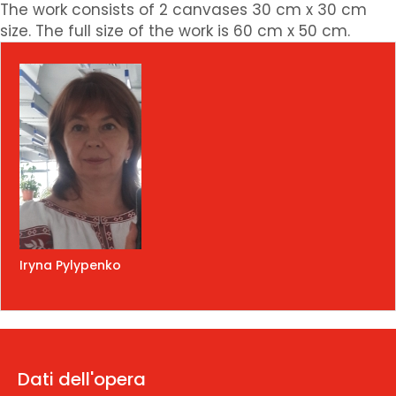
The work consists of 2 canvases 30 cm x 30 cm
size. The full size of the work is 60 cm x 50 cm.
Iryna Pylypenko
Dati dell'opera