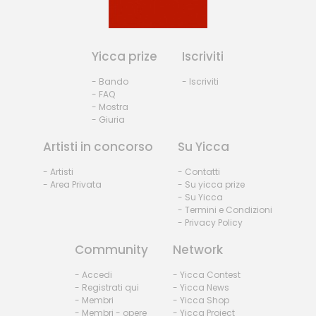
Yicca prize
Iscriviti
- Bando
- Iscriviti
- FAQ
- Mostra
- Giuria
Artisti in concorso
Su Yicca
- Artisti
- Contatti
- Area Privata
- Su yicca prize
- Su Yicca
- Termini e Condizioni
- Privacy Policy
Community
Network
- Accedi
- Yicca Contest
- Registrati qui
- Yicca News
- Membri
- Yicca Shop
- Membri - opere
- Yicca Project