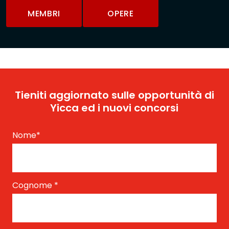
MEMBRI
OPERE
Tieniti aggiornato sulle opportunità di
Yicca ed i nuovi concorsi
Nome
*
Cognome
*