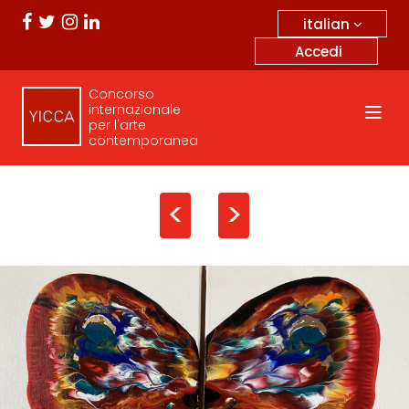
italian
Accedi
Concorso
internazionale
per l'arte
contemporanea
<
>