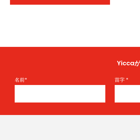
Yic
名前
*
苗字
*