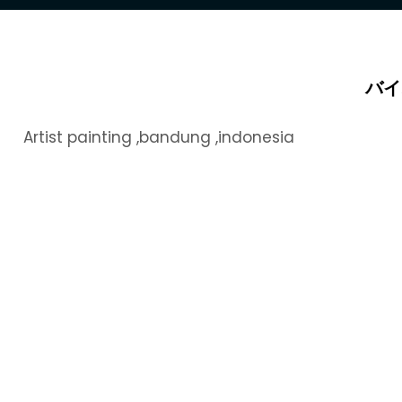
バイ
Artist painting ,bandung ,indonesia