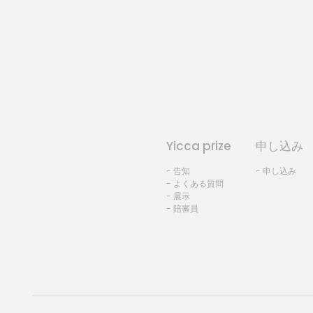
Yicca prize
申し込み
- 告知
- 申し込み
- よくある質問
- 展示
- 陪審員