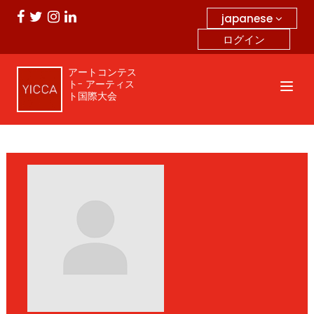
japanese
ログイン
アートコンテス
ト- アーティス
ト国際大会