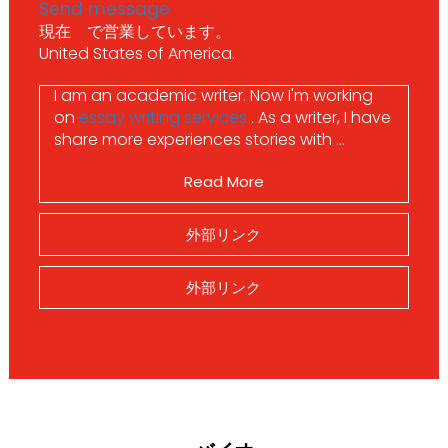
Send message
現在 で営業しています。
United States of America.
I am an academic writer.
Now I'm working
on
essay writing services
. As a writer, I have
share more experiences stories with ...
Read More
外部リンク
外部リンク