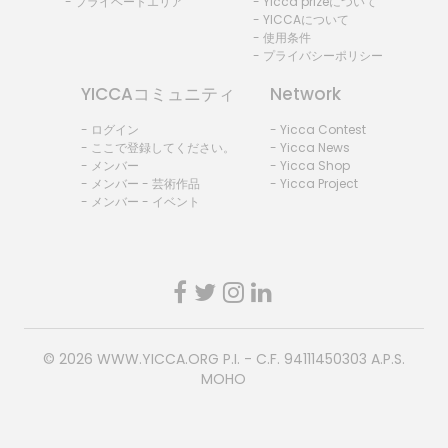
- プライベートエリア
- Yicca prizeについて
- YICCAについて
- 使用条件
- プライバシーポリシー
YICCAコミュニティ
Network
- ログイン
- Yicca Contest
- ここで登録してください。
- Yicca News
- メンバー
- Yicca Shop
- メンバー - 芸術作品
- Yicca Project
- メンバー - イベント
© 2026
WWW.YICCA.ORG
P.I. - C.F. 94111450303 A.P.S.
MOHO