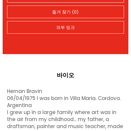
즐겨 찾기 (0)
외부 링크
바이오
Hernan Bravin
06/04/1975 I was born in Villa Maria. Cordova.
Argentina
I grew up in a large family where art was in
the air from my childhood... my father, a
draftsman, painter and music teacher, made