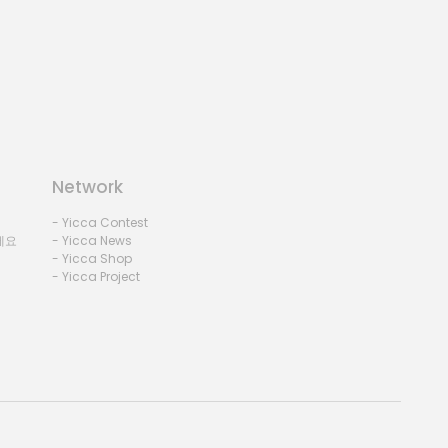
Network
- Yicca Contest
세요
- Yicca News
- Yicca Shop
- Yicca Project