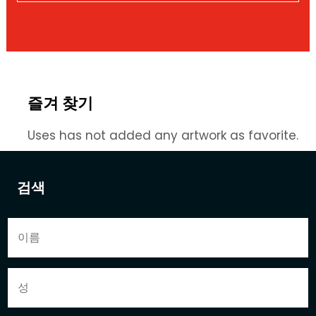
즐겨 찾기
Uses has not added any artwork as favorite.
검색