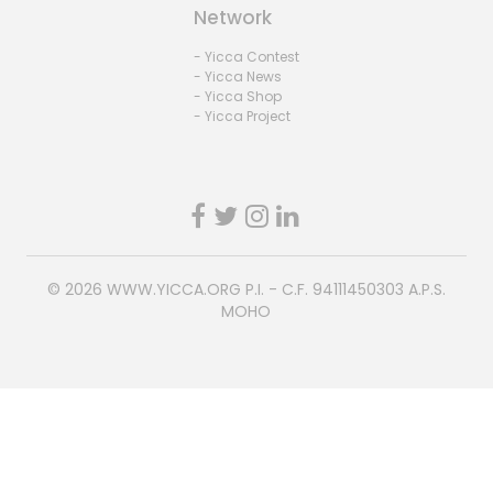
Network
- Yicca Contest
- Yicca News
- Yicca Shop
- Yicca Project
© 2026
WWW.YICCA.ORG
P.I. - C.F. 94111450303 A.P.S.
MOHO