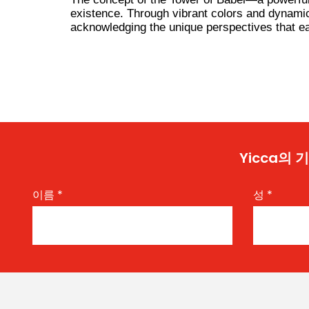
existence. Through vibrant colors and dynamic
acknowledging the unique perspectives that eac
Yicca의
이름
*
성
*