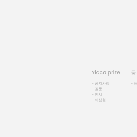
Yicca prize
등
- 공지사항
- 
- 질문
- 전시
- 배심원