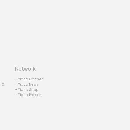
Network
- Yicca Contest
세요
- Yicca News
- Yicca Shop
- Yicca Project