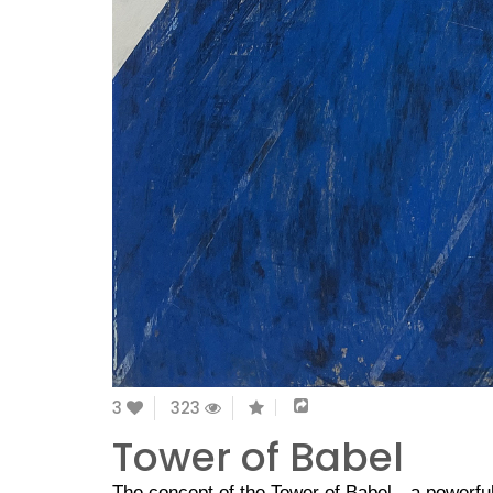
3
323
Tower of Babel
The concept of the Tower of Babel—a powerful 