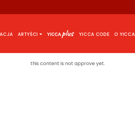
RACJA
ARTYŚCI
YICCA CODE
O YICCA
this content is not approve yet.