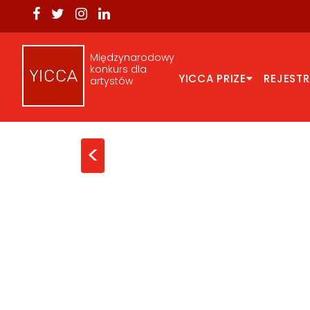
Międzynarodowy
konkurs dla
YICCA PRIZE
REJEST
artystów
<