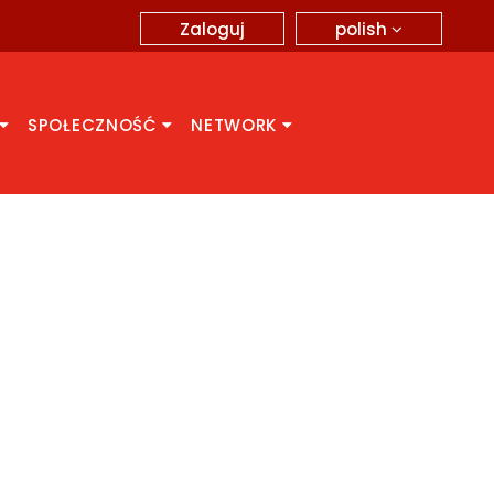
polish
Zaloguj
SPOŁECZNOŚĆ
NETWORK