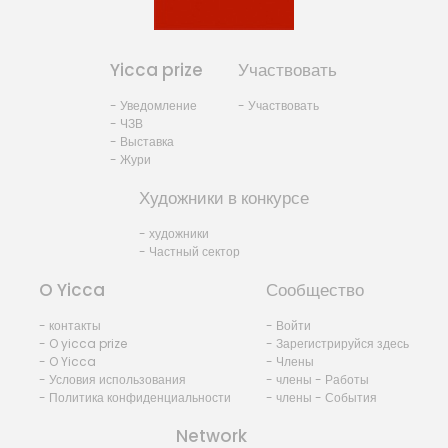
Yicca prize
Участвовать
- Уведомление
- Участвовать
- ЧЗВ
- Выставка
- Жури
Художники в конкурсе
- художники
- Частный сектор
O Yicca
Сообщество
- контакты
- Войти
- O yicca prize
- Зарегистрируйся здесь
- O Yicca
- Члены
- Условия использования
- члены - Работы
- Политика конфиденциальности
- члены - События
Network