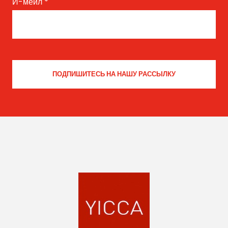
И-мейл
*