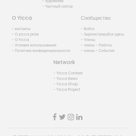
- художники
- Частный сектор
O Yicca
Сообщество
- контакты
- Войти
- O yicca prize
- Зарегистрируйся здесь
- O Yicca
- Члены
- Условия использования
- члены - Работы
- Политика конфиденциальности
- члены - События
Network
- Yicca Contest
- Yicca News
- Yicca Shop
- Yicca Project