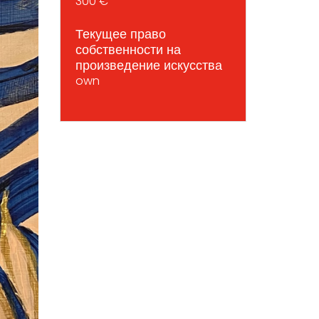
300 €
Текущее право
собственности на
произведение искусства
own