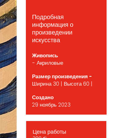
Подробная
информация о
произведении
искусства
Живопись
- Акриловые
Размер произведения -
Ширина 30 | Высота 60 |
Создано
29 ноябрь 2023
Цена работы