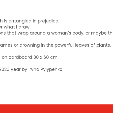
ch is entangled in prejudice.
r what I draw.
ibbons that wrap around a woman’s body, or maybe t
lames or drowning in the powerful leaves of plants.
ts on cardboard 30 x 60 cm.
t 2023 year by Iryna Pylypenko