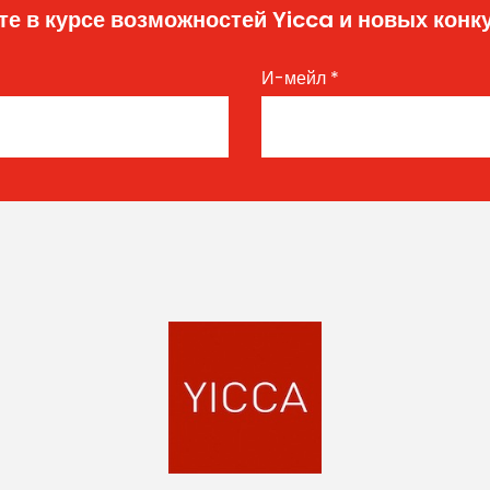
те в курсе возможностей Yicca и новых конк
И-мейл
*