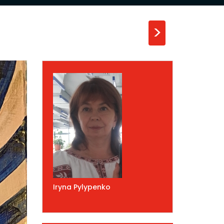
>
Iryna Pylypenko