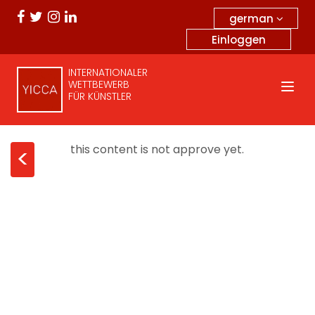
german
Einloggen
INTERNATIONALER
WETTBEWERB
FÜR KÜNSTLER
this content is not approve yet.
<