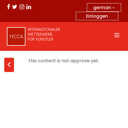
german
Einloggen
INTERNATIONALER
WETTBEWERB
FÜR KÜNSTLER
this content is not approve yet.
<