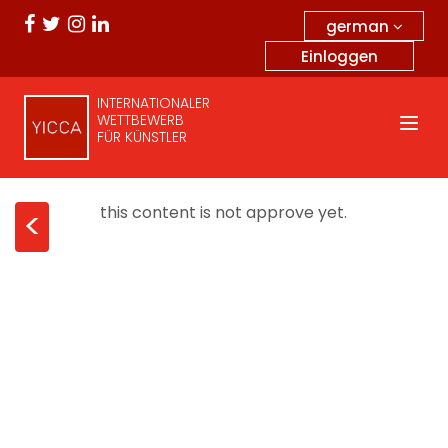
german
Einloggen
INTERNATIONALER
WETTBEWERB
FÜR KÜNSTLER
this content is not approve yet.
<