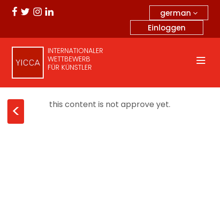
german
Einloggen
INTERNATIONALER
WETTBEWERB
FÜR KÜNSTLER
this content is not approve yet.
<