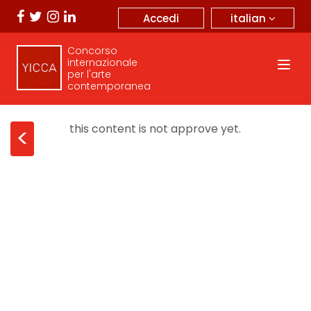
italian
Accedi
Concorso
internazionale
per l'arte
contemporanea
this content is not approve yet.
<