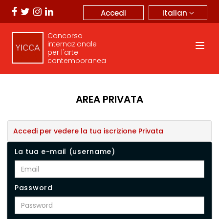
italian
Accedi
Concorso
internazionale
per l'arte
contemporanea
AREA PRIVATA
Accedi per vedere la tua iscrizione Privata
La tua e-mail (username)
Password