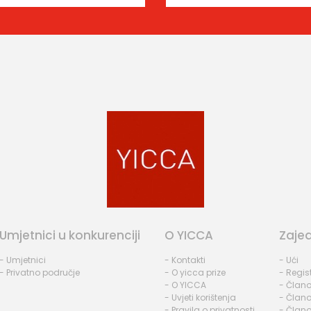
Umjetnici u konkurenciji
O YICCA
Zaje
- Umjetnici
- Kontakti
- Ući
- Privatno područje
- O yicca prize
- Regist
- O YICCA
- Člano
- Uvjeti korištenja
- Člano
- Pravila o privatnosti
- Člano