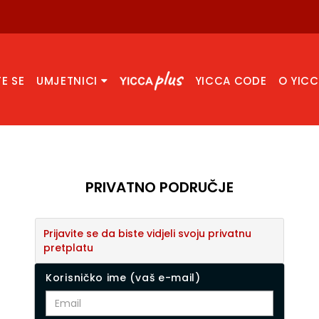
TE SE
UMJETNICI
YICCA CODE
O YIC
PRIVATNO PODRUČJE
Prijavite se da biste vidjeli svoju privatnu
pretplatu
Korisničko ime (vaš e-mail)