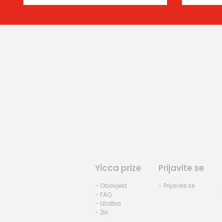
Yicca prize
Prijavite se
- Obavjest
- Prijavite se
- FAQ
- Izložba
- Žiri