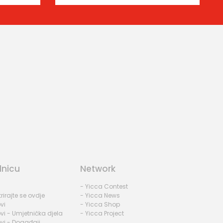
dnicu
Network
- Yicca Contest
rirajte se ovdje
- Yicca News
vi
- Yicca Shop
vi - Umjetnička djela
- Yicca Project
vi - Događaji