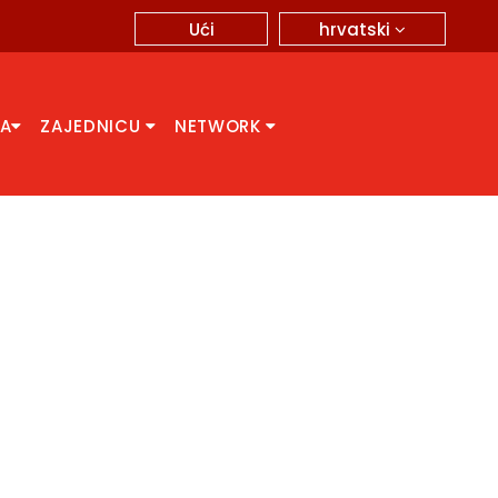
hrvatski
Ući
CA
ZAJEDNICU
NETWORK