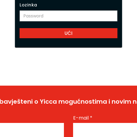
Lozinka
bavješteni o Yicca mogućnostima i novim 
E-mail
*