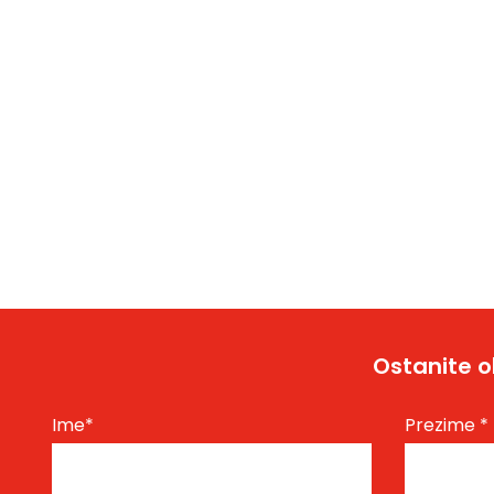
Ostanite o
Ime
*
Prezime
*