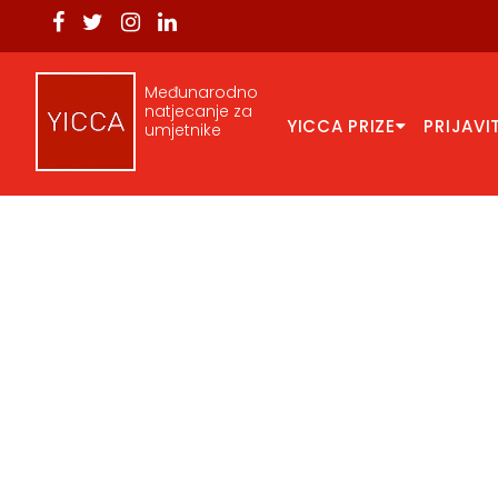
Međunarodno
natjecanje za
YICCA PRIZE
PRIJAVI
umjetnike