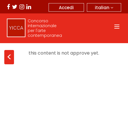
italian
Accedi
Concorso
internazionale
per l'arte
contemporanea
this content is not approve yet.
<