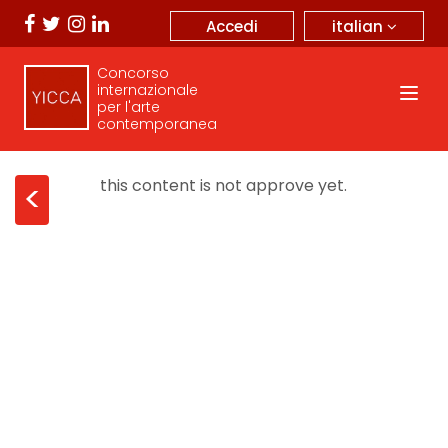
italian
Accedi
Concorso
internazionale
per l'arte
contemporanea
this content is not approve yet.
<