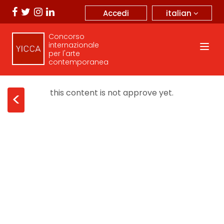
italian
Accedi
Concorso
internazionale
per l'arte
contemporanea
this content is not approve yet.
<