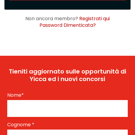
Non ancora membro?
Registrati qui
Password Dimenticata?
Tieniti aggiornato sulle opportunità di
Yicca ed i nuovi concorsi
Nome
*
Cognome
*