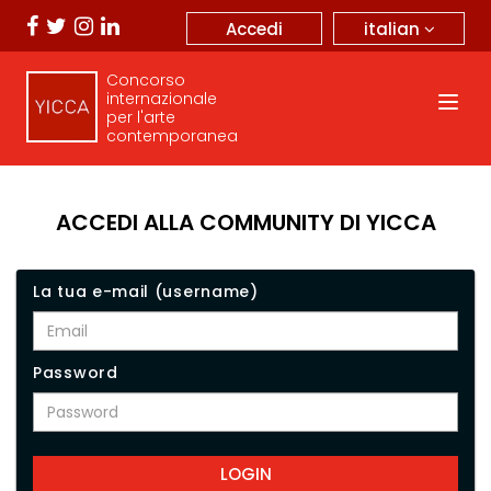
italian
Accedi
Concorso
internazionale
per l'arte
contemporanea
ACCEDI ALLA COMMUNITY DI YICCA
La tua e-mail (username)
Password