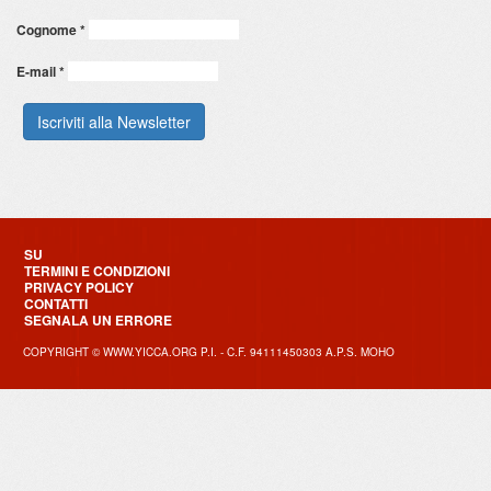
Cognome
*
E-mail
*
SU
TERMINI E CONDIZIONI
PRIVACY POLICY
CONTATTI
SEGNALA UN ERRORE
COPYRIGHT © WWW.YICCA.ORG P.I. - C.F. 94111450303 A.P.S. MOHO