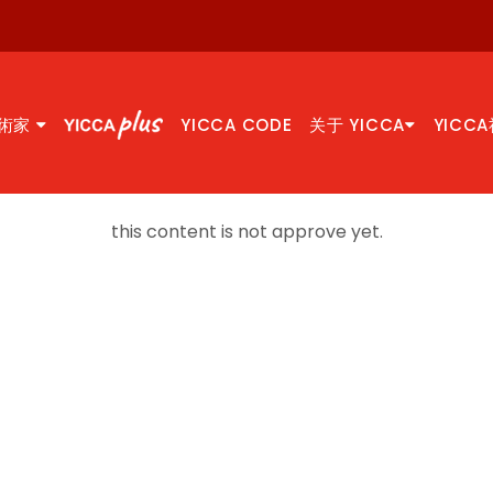
術家
YICCA CODE
关于 YICCA
YICC
this content is not approve yet.