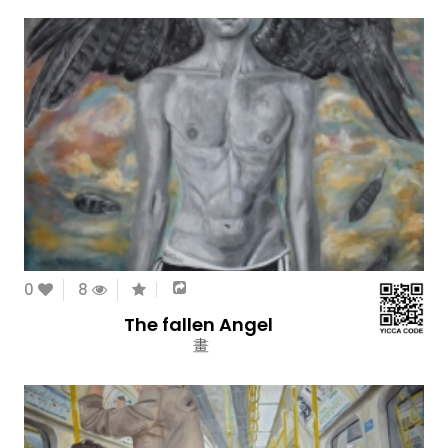
0
8
The fallen Angel
畫