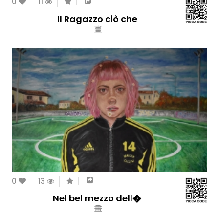
0
11
Il Ragazzo ciò che
畫
0
13
Nel bel mezzo dell�
畫