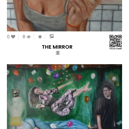
0
8
THE MIRROR
畫