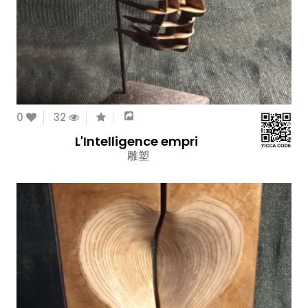
0
32
L'Intelligence empri
雕塑