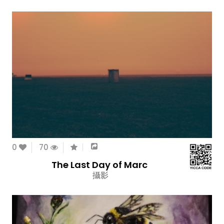
0
70
The Last Day of Marc
攝影