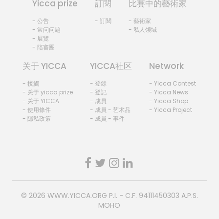
Yicca prize
訂閱
比賽中的藝術家
- 公告
- 訂閱
- 藝術家
- 常问问题
- 私人领域
- 展覽
- 陪審團
关于 YICCA
YICCA社区
Network
- 接觸
- 登錄
- Yicca Contest
- 关于 yicca prize
- 登記
- Yicca News
- 关于 YICCA
- 成員
- Yicca Shop
- 使用條件
- 成員 - 艺术品
- Yicca Project
- 隱私政策
- 成員 - 事件
© 2026
WWW.YICCA.ORG
P.I. - C.F. 94111450303 A.P.S.
MOHO