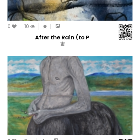
0
10
After the Rain (to P
畫