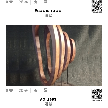
0
26
Esquichade
雕塑
0
30
Volutes
雕塑