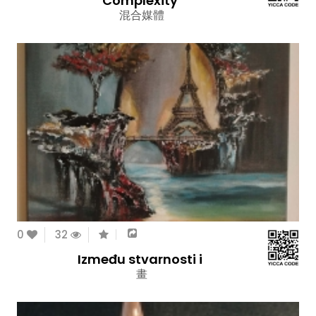
Complexity
混合媒體
0
32
Između stvarnosti i
畫