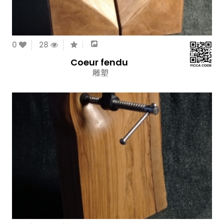
0
28
Coeur fendu
雕塑