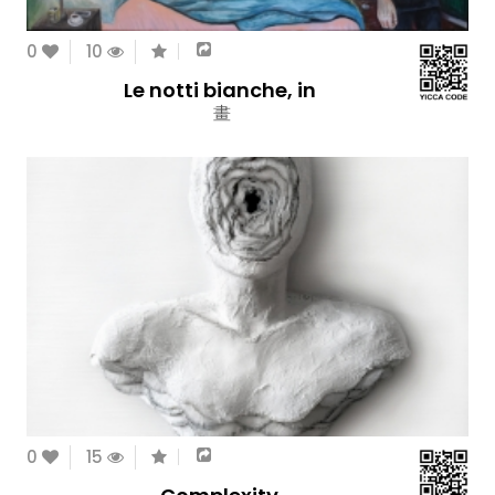
0
10
Le notti bianche, in
畫
0
15