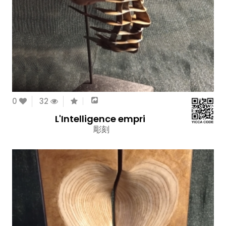
0
32
L'Intelligence empri
彫刻