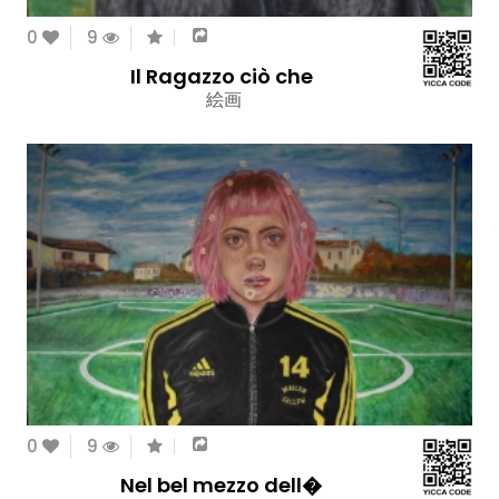
0
9
Il Ragazzo ciò che
絵画
0
9
Nel bel mezzo dell�