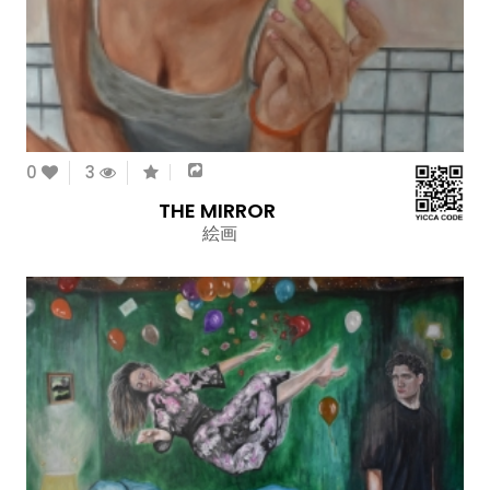
0
3
THE MIRROR
絵画