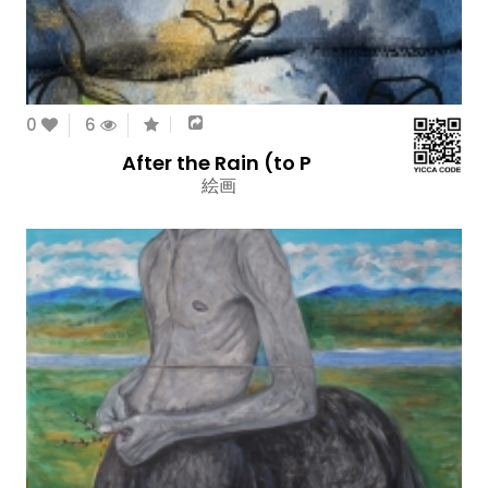
0
6
After the Rain (to P
絵画