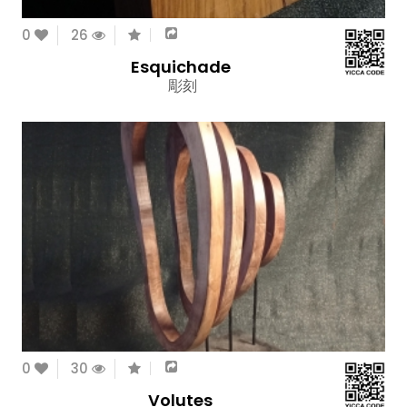
0
26
Esquichade
彫刻
0
30
Volutes