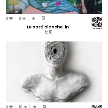
0
6
Le notti bianche, in
絵画
0
10