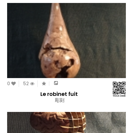
0
52
Le robinet fuit
彫刻