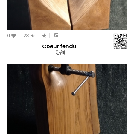
0
28
Coeur fendu
彫刻