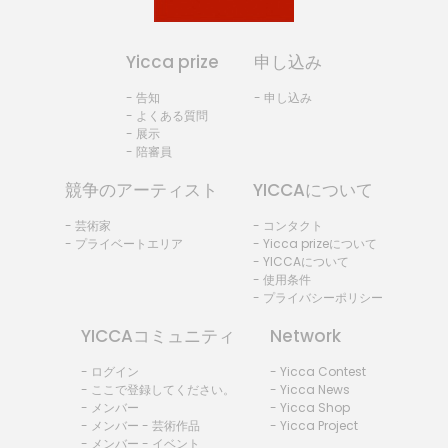
Yicca prize
申し込み
- 告知
- 申し込み
- よくある質問
- 展示
- 陪審員
競争のアーティスト
YICCAについて
- 芸術家
- コンタクト
- プライベートエリア
- Yicca prizeについて
- YICCAについて
- 使用条件
- プライバシーポリシー
YICCAコミュニティ
Network
- ログイン
- Yicca Contest
- ここで登録してください。
- Yicca News
- メンバー
- Yicca Shop
- メンバー - 芸術作品
- Yicca Project
- メンバー - イベント