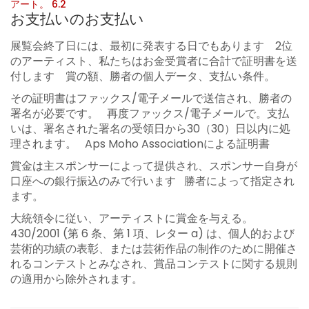
アート。 6.2
お支払いのお支払い
展覧会終了日には、最初に発表する日でもあります 2位
のアーティスト、私たちはお金受賞者に合計で証明書を送
付します 賞の額、勝者の個人データ、支払い条件。
その証明書はファックス/電子メールで送信され、勝者の
署名が必要です。 再度ファックス/電子メールで。支払
いは、署名された署名の受領日から30（30）日以内に処
理されます。 Aps Moho Associationによる証明書
賞金は主スポンサーによって提供され、スポンサー自身が
口座への銀行振込のみで行います 勝者によって指定され
ます。
大統領令に従い、アーティストに賞金を与える。
430/2001 (第 6 条、第 1 項、レター a) は、個人的および
芸術的功績の表彰、または芸術作品の制作のために開催さ
れるコンテストとみなされ、賞品コンテストに関する規則
の適用から除外されます。