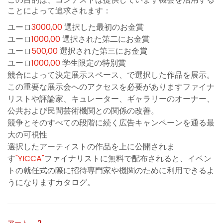
ことによって追求されます：
ユーロ
3000,00
選択した最初のお金賞
ユーロ
1000,00
選択された第二にお金賞
ユーロ
500,00
選択された第三にお金賞
ユーロ
1000,00
学生限定の特別賞
競合によって決定展示スペース、で選択した作品を展示。
この重要な展示会へのアクセスを必要がありますファイナ
リストや評論家、キュレーター、ギャラリーのオーナー、
公共および民間芸術機関との関係の改善。
競争とそのすべての段階に続く広告キャンペーンを通る最
大の可視性
選択したアーティストの作品を上に公開されま
す
"YICCA"
ファイナリストに無料で配布されると、イベン
トの就任式の際に招待専門家や機関のために利用できるよ
うになりますカタログ。
アート。 2