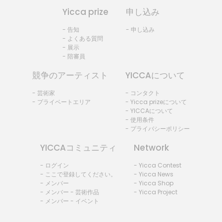
Yicca prize
申し込み
- 告知
- 申し込み
- よくある質問
- 展示
- 陪審員
競争のアーティスト
YICCAについて
- 芸術家
- コンタクト
- プライベートエリア
- Yicca prizeについて
- YICCAについて
- 使用条件
- プライバシーポリシー
YICCAコミュニティ
Network
- ログイン
- Yicca Contest
- ここで登録してください。
- Yicca News
- メンバー
- Yicca Shop
- メンバー - 芸術作品
- Yicca Project
- メンバー - イベント