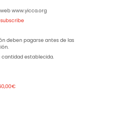
a web www.yicca.org
subscribe
ción deben pagarse antes de las
ión.
 cantidad establecida.
160,00€