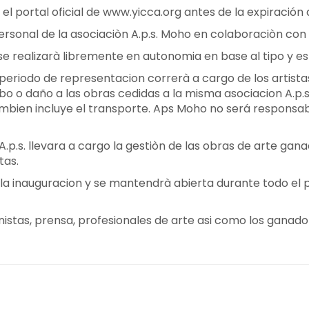
 el portal oficial de www.yicca.org antes de la expiración 
ersonal de la asociaciòn A.p.s. Moho en colaboraciòn con e
se realizarà libremente en autonomia en base al tipo y es
eriodo de representacion correrà a cargo de los artistas. 
o o daño a las obras cedidas a la misma asociacion A.p.
tambien incluye el transporte. Aps Moho no será responsab
 A.p.s. llevara a cargo la gestiòn de las obras de arte ga
tas.
de la inauguracion y se mantendrà abierta durante todo el
onistas, prensa, profesionales de arte asi como los ganad