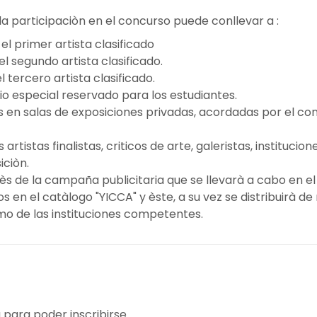
 la participaciòn en el concurso puede conllevar a :
el primer artista clasificado
el segundo artista clasificado.
l tercero artista clasificado.
o especial reservado para los estudiantes.
 en salas de exposiciones privadas, acordadas por el con
artistas finalistas, criticos de arte, galeristas, instituci
iciòn.
vès de la campaña publicitaria que se llevarà a cabo en e
 en el catàlogo "YICCA" y èste, a su vez se distribuirà de 
mo de las instituciones competentes.
 para poder inscribirse.