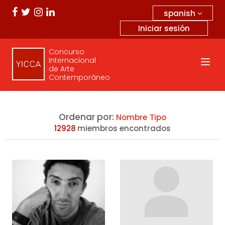
spanish
Iniciar sesión
Concurso
Internacional
de Arte
Contemporáneo
Ordenar por:
Nombre
Tipo
12928
miembros encontrados