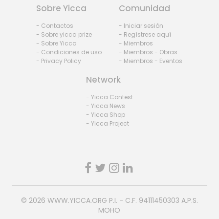
Sobre Yicca
Comunidad
- Contactos
- Iniciar sesión
- Sobre yicca prize
- Regístrese aquí
- Sobre Yicca
- Miembros
- Condiciones de uso
- Miembros - Obras
- Privacy Policy
- Miembros - Eventos
Network
- Yicca Contest
- Yicca News
- Yicca Shop
- Yicca Project
© 2026
WWW.YICCA.ORG
P.I. - C.F. 94111450303 A.P.S.
MOHO