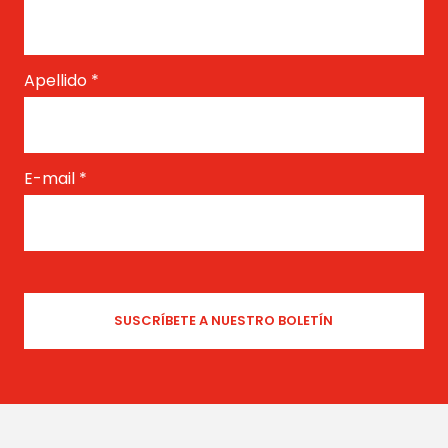
Apellido
*
E-mail
*