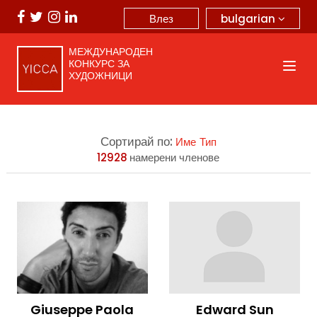
bulgarian
Влез
МЕЖДУНАРОДЕН
КОНКУРС ЗА
ХУДОЖНИЦИ
Сортирай по:
Име
Тип
12928
намерени членове
Giuseppe Paola
Edward Sun