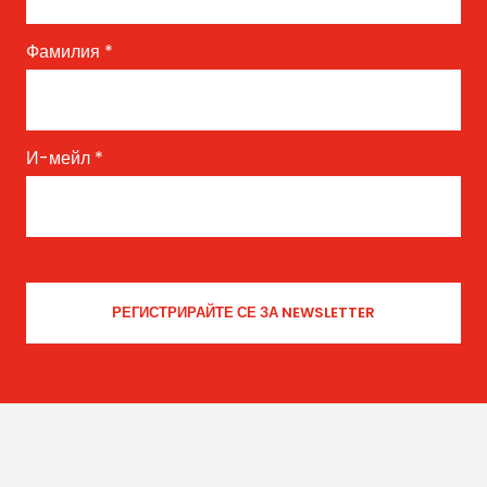
Фамилия
*
И-мейл
*