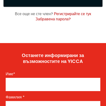
Все още не сте член?
Регистрирайте се тук
Забравена парола?
Останете информирани за
възможностите на YICCA
Име
*
Фамилия
*