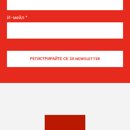
И-мейл
*