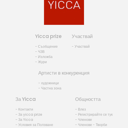
Yicca prize
Участвай
- Съобщение
- Участвай
- ЧЗВ
- Изложба
- Жури
Артисти в конкуренция
- художници
- Частна зона
За Yicca
Общността
- Контакти
- Влез
- За yicca prize
- Регистрирайте се тук
- За Yicca
- Членове
- Условия за Ползване
- Членове - Творби