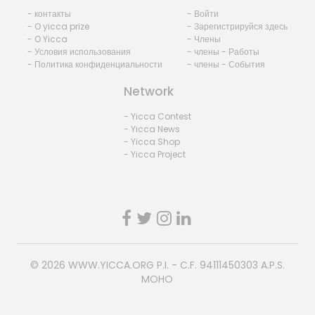
- контакты
- Войти
- O yicca prize
- Зарегистрируйся здесь
- O Yicca
- Члены
- Условия использования
- члены - Работы
- Политика конфиденциальности
- члены - События
Network
- Yicca Contest
- Yicca News
- Yicca Shop
- Yicca Project
© 2026
WWW.YICCA.ORG
P.I. - C.F. 94111450303 A.P.S.
MOHO