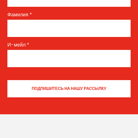
Фамилия
*
И-мейл
*