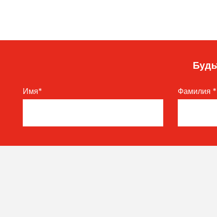
Будь
Имя
*
Фамилия
*