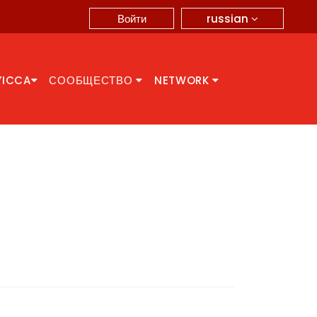
russian
Войти
YICCA
СООБЩЕСТВО
NETWORK