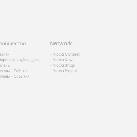
ообщество
Network
Войти
- Yicca Contest
Зарегистрируйся здесь
- Yicca News
Члены
- Yicca Shop
члены - Работы
- Yicca Project
члены - События