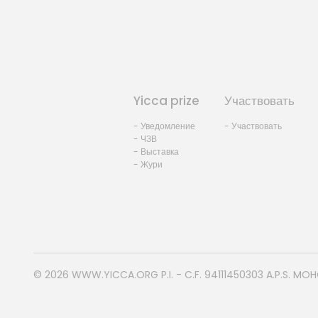
Yicca prize
Участвовать
- Уведомление
- Участвовать
- ЧЗВ
- Выставка
- Жури
© 2026
WWW.YICCA.ORG
P.I. - C.F. 94111450303 A.P.S. MO