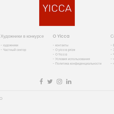
Художники в конкурсе
O Yicca
С
- художники
- контакты
- 
- Частный сектор
- O yicca prize
- 
- O Yicca
- 
- Условия использования
- 
- Политика конфиденциальности
- 
HO