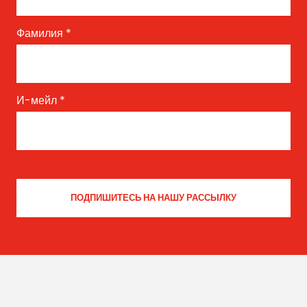
Фамилия
*
И-мейл
*