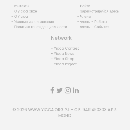
- контакты
- Войти
- O yicca prize
- Зарегистрируйся здесь
- O Yicca
- Члены
- Условия использования
- члены - Работы
- Политика конфиденциальности
- члены - События
Network
- Yicca Contest
- Yicca News
- Yicca Shop
- Yicca Project
© 2026
WWW.YICCA.ORG
P.I. - C.F. 94111450303 A.P.S.
MOHO