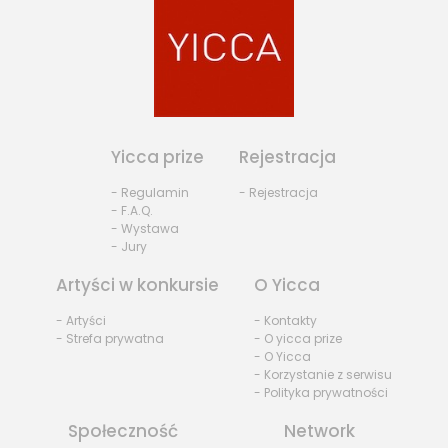
Yicca prize
Rejestracja
- Regulamin
- Rejestracja
- F.A.Q.
- Wystawa
- Jury
Artyści w konkursie
O Yicca
- Artyści
- Kontakty
- Strefa prywatna
- O yicca prize
- O Yicca
- Korzystanie z serwisu
- Polityka prywatności
Społeczność
Network