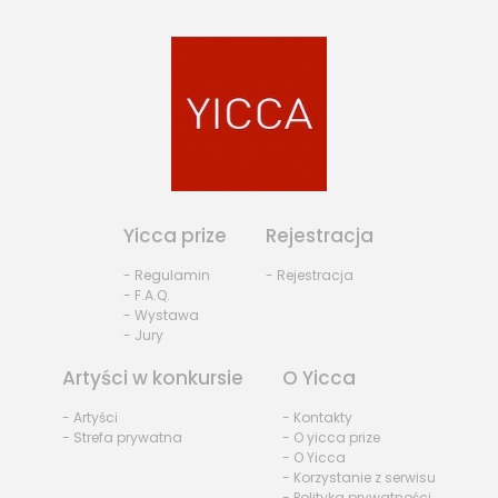
Yicca prize
Rejestracja
- Regulamin
- Rejestracja
- F.A.Q.
- Wystawa
- Jury
Artyści w konkursie
O Yicca
- Artyści
- Kontakty
- Strefa prywatna
- O yicca prize
- O Yicca
- Korzystanie z serwisu
- Polityka prywatności