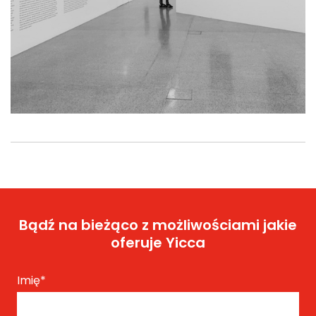
Bądź na bieżąco z możliwościami jakie
oferuje Yicca
Imię
*