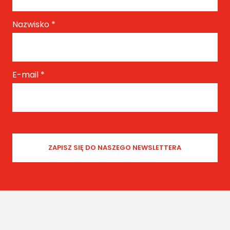
Nazwisko
*
E-mail
*