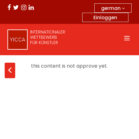
german
Einloggen
INTERNATIONALER
WETTBEWERB
FÜR KÜNSTLER
this content is not approve yet.
<