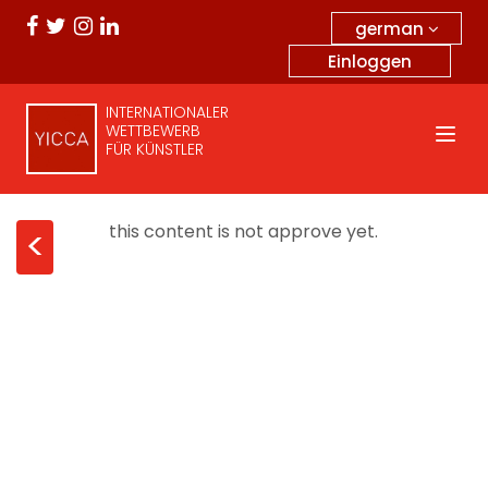
german
Einloggen
INTERNATIONALER
WETTBEWERB
FÜR KÜNSTLER
this content is not approve yet.
<